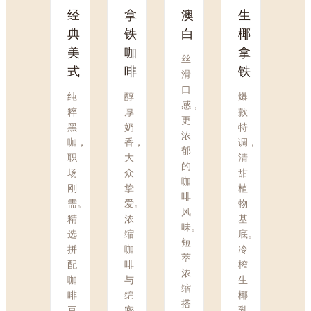
经
拿
澳
生
典
铁
白
椰
美
咖
拿
丝
式
啡
铁
滑
口
纯
醇
爆
感，
粹
厚
款
更
黑
奶
特
浓
咖，
香，
调，
郁
职
大
清
的
场
众
甜
咖
刚
挚
植
啡
需。
爱。
物
风
精
浓
基
味。
选
缩
底。
短
拼
咖
冷
萃
配
啡
榨
浓
咖
与
生
缩
啡
绵
椰
搭
豆，
密
乳