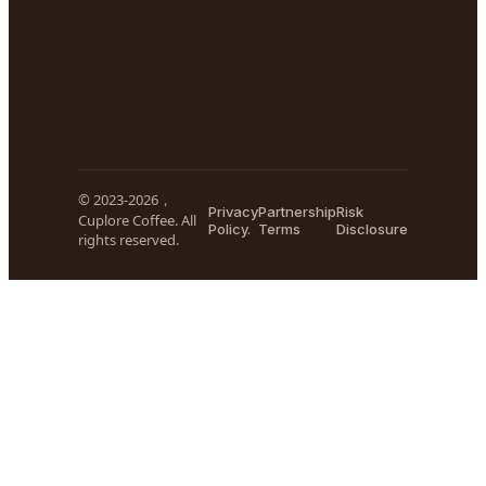
© 2023-2026，
Privacy
Partnership
Risk
Cuplore Coffee. All
Policy.
Terms
Disclosure
rights reserved.