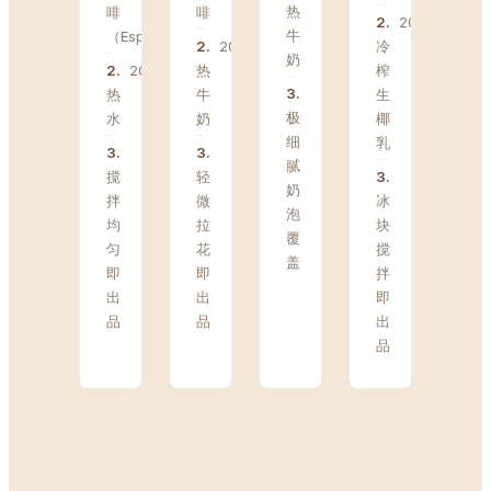
热
啡
啡
2
.
200ml
牛
（Espresso）
2
.
200ml
冷
奶
2
.
200ml
热
榨
3
.
热
牛
生
极
水
奶
椰
细
乳
3
.
3
.
腻
搅
轻
3
.
奶
拌
微
冰
泡
均
拉
块
覆
匀
花
搅
盖
即
即
拌
出
出
即
品
品
出
品