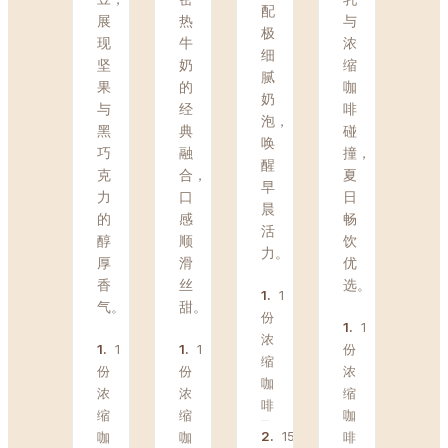
配
展
热
与
极
现
牛
浓
细
坚
奶
缩
腻
果
的
咖
奶
与
经
啡
泡，
黑
典
碰
唤
巧
融
撞，
醒
克
合，
夏
早
力
口
日
晨
的
感
畅
活
醇
顺
饮
力。
厚
滑
优
香
丝
选。
1
.
1
气。
甜。
份
1
.
1
浓
1
.
1
1
.
1
份
缩
份
份
浓
咖
浓
浓
缩
啡
缩
缩
咖
2
.
150ml
咖
咖
啡